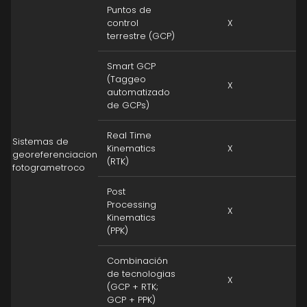
Puntos de
control
X
terrestre (GCP)
Smart GCP
(Taggeo
X
automatizado
de GCPs)
Real Time
Sistemas de
Kinematics
X
georeferenciacion
(RTK)
fotogrametroco
Post
Processing
X
Kinematics
(PPK)
Combinación
de tecnologias
X
(GCP + RTK;
GCP + PPK)