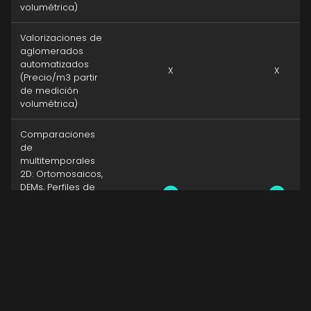
volumétrica)
Valorizaciones de
aglomerados
automatizados
X
X
(Precio/m3 partir
de medición
volumétrica)
Comparaciones
de
multitemporales
2D: Ortomosaicos,
DEMs, Perfiles de
elevación,
Volumétricas,
curvas de nivel,
archivos CAD y
otros.
Comparaciones
de
multitemporales