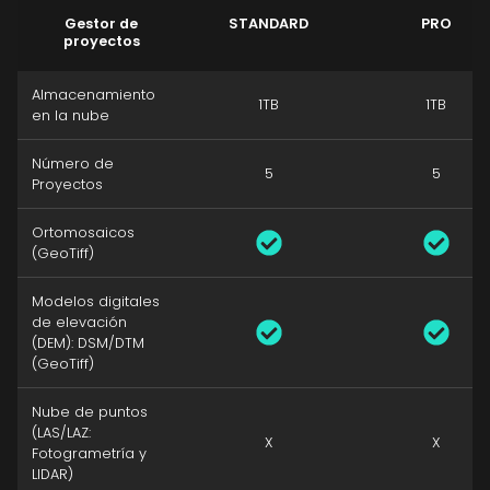
Gestor de
STANDARD
PRO
proyectos
Almacenamiento
1TB
1TB
en la nube
Número de
5
5
Proyectos
Ortomosaicos
(GeoTiff)
Modelos digitales
de elevación
(DEM): DSM/DTM
(GeoTiff)
Nube de puntos
(LAS/LAZ:
X
X
Fotogrametría y
LIDAR)