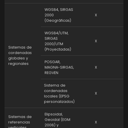
WGS84, SIRGAS
2000
X
(Geográficas)
WGS84/UTM,
SIRGAS
X
2000/UTM
Sistemas de
(Proyectadas)
cordenadas
globales y
POSGAR,
regionales
MAGNA-SIRGAS,
X
REGVEN
Sistema de
cordenadas
X
locales (EPSG
personalizados)
Elipsoidal,
Sistemas de
Geoidal (EGM
referencias
X
2008) y
verticales