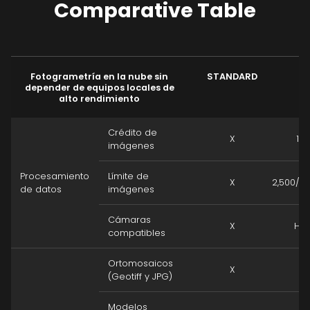
Comparative Table
Fotogrametría en la nube sin
STANDARD
depender de equipos locales de
alto rendimiento
Crédito de
X
10
imágenes
Procesamiento
Límite de
X
2,500/P
de datos
imágenes
Cámaras
X
Has
compatibles
Ortomosaicos
X
(Geotiff y JPG)
Modelos