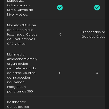
Mapas 2D:
Ortomosaicos,
DEMs, Curvas de
Nivel, y otros.
Modelos 3D: Nube
de puntos, Malla
Procesadas por
texturizada, Curvas
X
Geolabs Cloud
de Nivel, archivos
CAD y otros
Multimedia:
Almacenamiento y
organización
georreferenciada
de datos visuales
X
X
de inspección
incluyendo
imágenes y
panoramas 360
Dashboard:
Consolida las