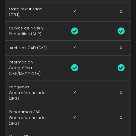
Malla texturizada
X
X
(OBJ)
Curvas de Nivel y
Shapefiles (SHP)
Archivos CAD (DXF)
X
X
Información
Geográfica
(KML/KMZ Y CSV)
Imágenes
Georreferenciadas
X
X
(JPG)
Panoramas 360
Georreferenciados
X
X
(JPG)