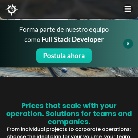
Forma parte de nuestro equipo
como
Full Stack Developer
×
PLANES – COPY
Postula ahora
Home
/
Planes – Copy
Prices that scale with your
operation. Solutions for teams and
companies.
From individual projects to corporate operations:
choose the ideal plan for your volume, your team,