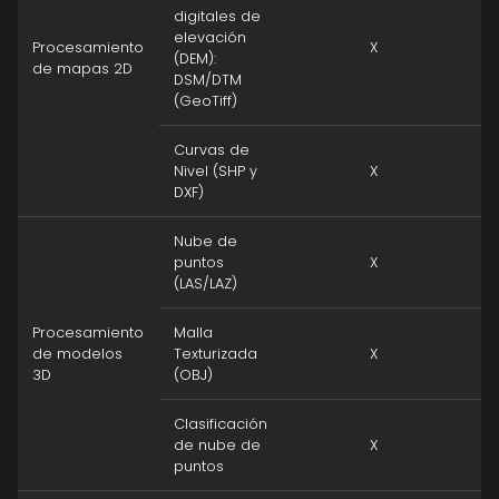
digitales de
elevación
Procesamiento
X
(DEM):
de mapas 2D
DSM/DTM
(GeoTiff)
Curvas de
Nivel (SHP y
X
DXF)
Nube de
puntos
X
(LAS/LAZ)
Procesamiento
Malla
de modelos
Texturizada
X
3D
(OBJ)
Clasificación
de nube de
X
puntos