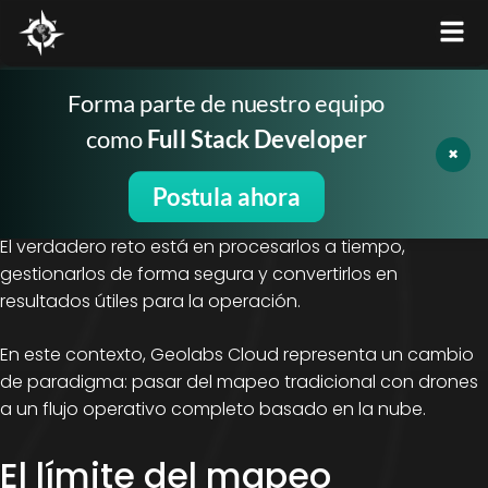
Forma parte de nuestro equipo
Durante los últimos años, el uso de drones para
como
Full Stack Developer
levantamientos topográficos, control de obra y
×
monitoreo de operaciones se ha masificado en sectores
como minería, construcción y energía. Hoy, capturar
Postula ahora
datos ya no es el desafío principal.
El verdadero reto está en procesarlos a tiempo,
gestionarlos de forma segura y convertirlos en
resultados útiles para la operación.
En este contexto, Geolabs Cloud representa un cambio
de paradigma: pasar del mapeo tradicional con drones
a un flujo operativo completo basado en la nube.
El límite del mapeo