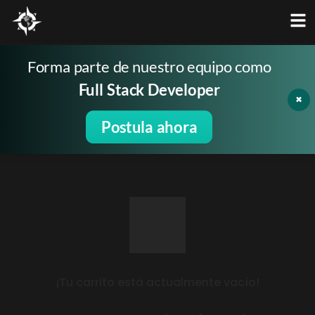
Forma parte de nuestro equipo como
Full Stack Developer
×
CARRITO
Postula ahora
Inicio
/
Carrito
¡Tu carrito está actualmente vacío!